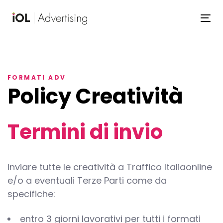
Skip
Skip
links
to
To
primary
navigation
Skip
to
FORMATI ADV
content
Policy Creatività
Termini di invio
Inviare tutte le creatività a Traffico Italiaonline
e/o a eventuali Terze Parti come da
specifiche:
entro 3 giorni lavorativi per tutti i formati