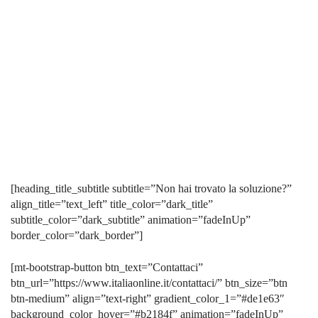
[heading_title_subtitle subtitle=”Non hai trovato la soluzione?”
align_title=”text_left” title_color=”dark_title”
subtitle_color=”dark_subtitle” animation=”fadeInUp”
border_color=”dark_border”]
[mt-bootstrap-button btn_text=”Contattaci”
btn_url=”https://www.italiaonline.it/contattaci/” btn_size=”btn
btn-medium” align=”text-right” gradient_color_1=”#de1e63″
background_color_hover=”#b2184f” animation=”fadeInUp”