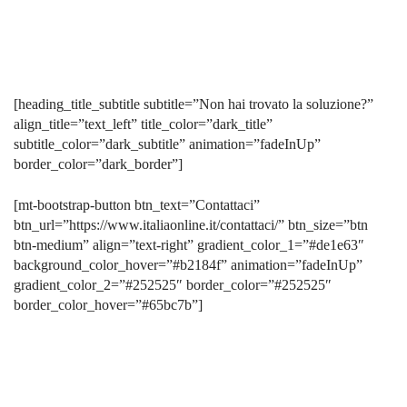
[heading_title_subtitle subtitle=”Non hai trovato la soluzione?”
align_title=”text_left” title_color=”dark_title”
subtitle_color=”dark_subtitle” animation=”fadeInUp”
border_color=”dark_border”]
[mt-bootstrap-button btn_text=”Contattaci”
btn_url=”https://www.italiaonline.it/contattaci/” btn_size=”btn
btn-medium” align=”text-right” gradient_color_1=”#de1e63″
background_color_hover=”#b2184f” animation=”fadeInUp”
gradient_color_2=”#252525″ border_color=”#252525″
border_color_hover=”#65bc7b”]