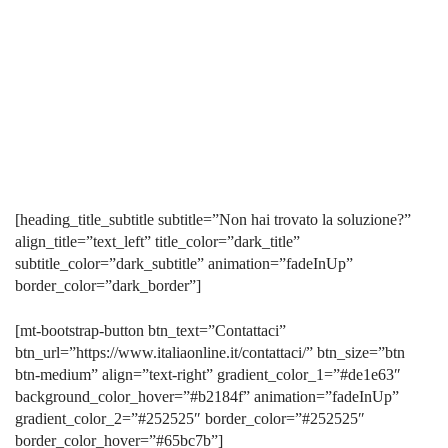
[heading_title_subtitle subtitle=”Non hai trovato la soluzione?”
align_title=”text_left” title_color=”dark_title”
subtitle_color=”dark_subtitle” animation=”fadeInUp”
border_color=”dark_border”]
[mt-bootstrap-button btn_text=”Contattaci”
btn_url=”https://www.italiaonline.it/contattaci/” btn_size=”btn
btn-medium” align=”text-right” gradient_color_1=”#de1e63″
background_color_hover=”#b2184f” animation=”fadeInUp”
gradient_color_2=”#252525″ border_color=”#252525″
border_color_hover=”#65bc7b”]