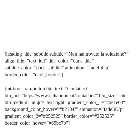
[heading_title_subtitle subtitle=”Non hai trovato la soluzione?”
align_title=”text_left” title_color=”dark_title”
subtitle_color=”dark_subtitle” animation=”fadeInUp”
border_color=”dark_border”]
[mt-bootstrap-button btn_text=”Contattaci”
btn_url=”https://www.italiaonline.it/contattaci/” btn_size=”btn
btn-medium” align=”text-right” gradient_color_1=”#de1e63″
background_color_hover=”#b2184f” animation=”fadeInUp”
gradient_color_2=”#252525″ border_color=”#252525″
border_color_hover=”#65bc7b”]