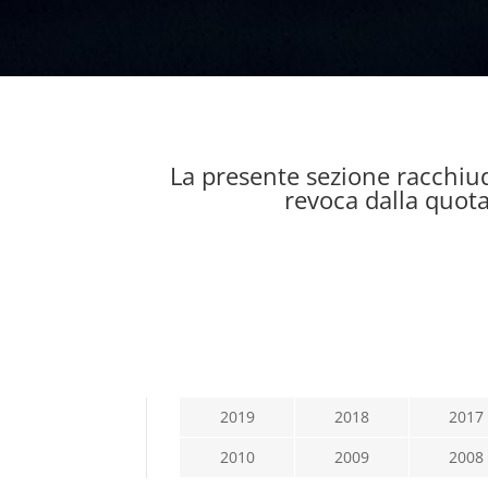
La presente sezione racchiud
revoca dalla quotaz
2019
2018
2017
2010
2009
2008