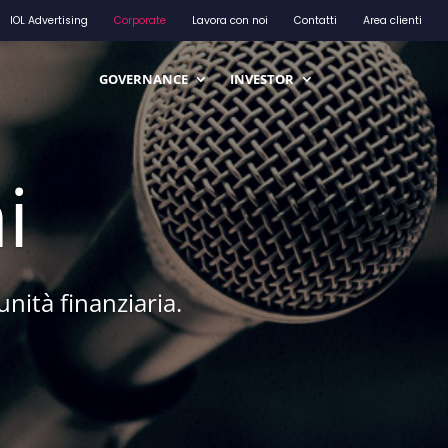
IOL Advertising
Corporate
Lavora con noi
Contatti
Area clienti
GOVERNANCE
INVESTOR
i
unità finanziaria.