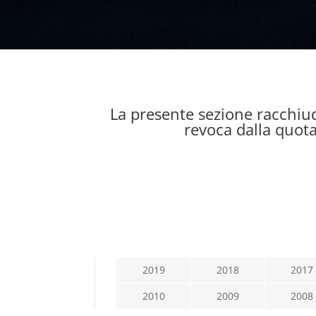
La presente sezione racchiud
revoca dalla quotaz
2019
2018
2017
2010
2009
2008