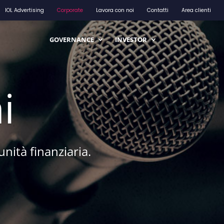
IOL Advertising
Corporate
Lavora con noi
Contatti
Area clienti
GOVERNANCE
INVESTOR
i
unità finanziaria.