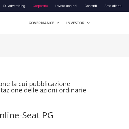
IOL Advertising
Corporate
Lavora con noi
Contatti
Area clienti
GOVERNANCE
INVESTOR
ne la cui pubblicazione
otazione delle azioni ordinarie
online-Seat PG