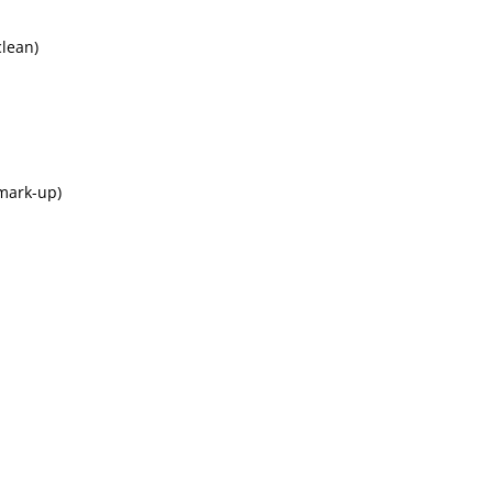
clean)
mark-up)