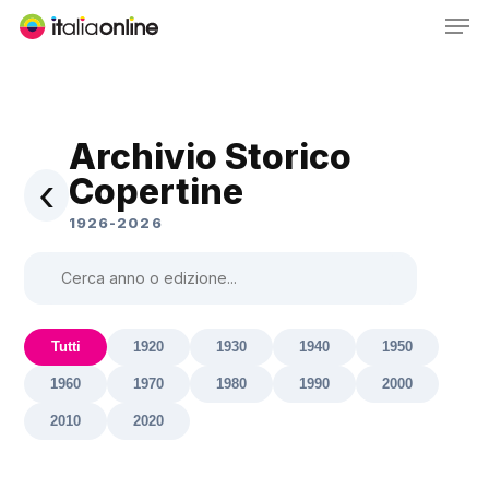
Men
Skip
to
Close
main
Menu
content
Archivio Storico
‹
Copertine
1926-2026
Tutti
1920
1930
1940
1950
1960
1970
1980
1990
2000
2010
2020