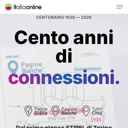
Men
Skip
to
CENTENARIO 1926 — 2026
Close
main
Menu
content
Cento anni
di
connessioni.
Dal primo elenco STIPEL di Torino