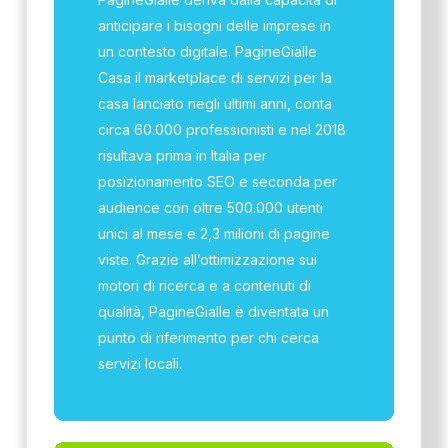
anticipare i bisogni delle imprese in
un contesto digitale. PagineGialle
Casa il marketplace di servizi per la
casa lanciato negli ultimi anni, conta
circa 60.000 professionisti e nel 2018
risultava prima in Italia per
posizionamento SEO e seconda per
audience con oltre 500.000 utenti
unici al mese e 2,3 milioni di pagine
viste. Grazie all’ottimizzazione sui
motori di ricerca e a contenuti di
qualità, PagineGialle è diventata un
punto di riferimento per chi cerca
servizi locali.