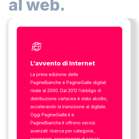
al web.
L’avvento di Internet
La prima edizione delle
PagineBianche e PagineGialle digitali
risale al 2000. Dal 2012 l’obbligo di
distribuzione cartacea è stato abolito,
accelerando la transizione al digitale.
Oggi PagineGialle.it e
PagineBianche.it offrono servizi
avanzati: ricerca per categorie,
recensioni, prenotazioni di servizi,